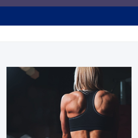
 wskazówek o siłowni, odży