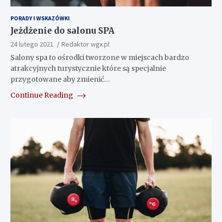
PORADY I WSKAZÓWKI
Jeżdżenie do salonu SPA
24 lutego 2021
Redaktor wgx.pl
Salony spa to ośrodki tworzone w miejscach bardzo
atrakcyjnych turystycznie które są specjalnie
przygotowane aby zmienić…
Continue Reading