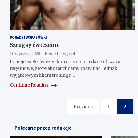
PORADY I WSKAZÓWKI
Szrugsy ćwiczenie
16 stycznia 2020
Redaktor wgx.pl
Istnieje wiele ćwiczeń które stymulują dane obszary
mięśniowe, które akurat chcemy rozwinąć. Jednak
wyjątkowym hitem treningu…
Continue Reading
Nawigacja
Previous
1
2
po
wpisach
Polecane przez redakcje