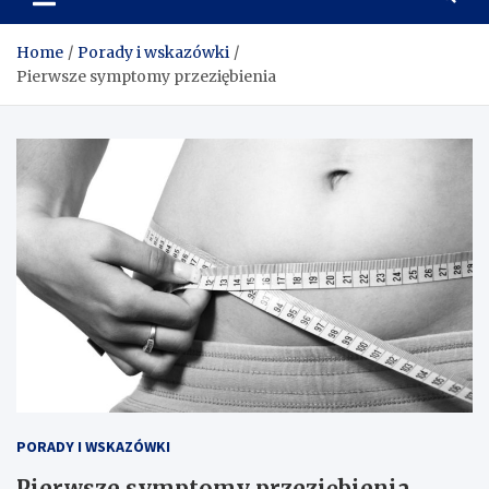
wskazówek o siłowni,
odżywkach i suplementacji
Home
Porady i wskazówki
Pierwsze symptomy przeziębienia
PORADY I WSKAZÓWKI
Pierwsze symptomy przeziębienia