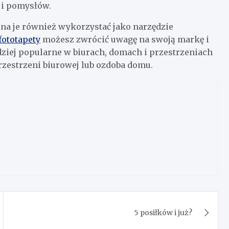
 i pomysłów.
żna je również wykorzystać jako narzędzie
fototapety
możesz zwrócić uwagę na swoją markę i
rdziej popularne w biurach, domach i przestrzeniach
rzestrzeni biurowej lub ozdoba domu.
5 posiłków i już?