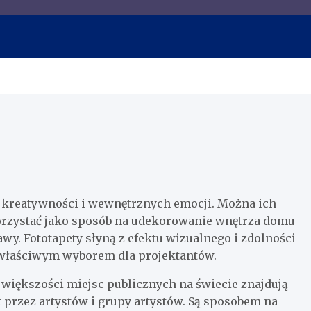
 wskazówek o siłowni, odży
j kreatywności i wewnętrznych emocji. Można ich
orzystać jako sposób na udekorowanie wnętrza domu
wy. Fototapety słyną z efektu wizualnego i zdolności
 właściwym wyborem dla projektantów.
w większości miejsc publicznych na świecie znajdują
at przez artystów i grupy artystów. Są sposobem na