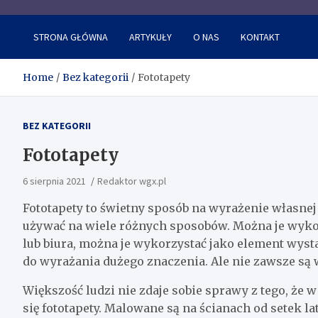
Internetowa baza porad i
STRONA GŁÓWNA
ARTYKUŁY
O NAS
KONTAKT
Home
Bez kategorii
Fototapety
BEZ KATEGORII
Fototapety
6 sierpnia 2021
Redaktor wgx.pl
Fototapety to świetny sposób na wyrażenie własne
używać na wiele różnych sposobów. Można je wyk
lub biura, można je wykorzystać jako element wysta
do wyrażania dużego znaczenia. Ale nie zawsze są
Większość ludzi nie zdaje sobie sprawy z tego, że 
się fototapety. Malowane są na ścianach od setek l