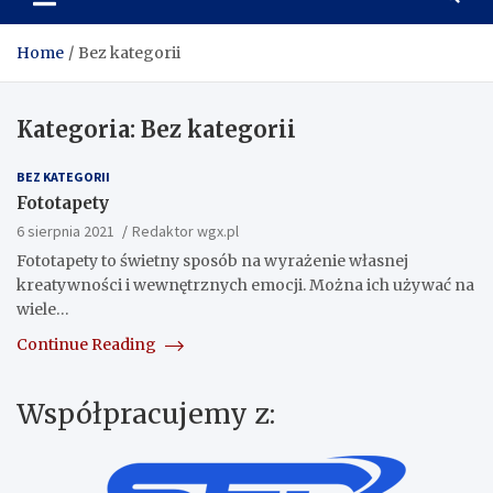
wskazówek o siłowni,
odżywkach i suplementacji
Home
Bez kategorii
Kategoria:
Bez kategorii
BEZ KATEGORII
Fototapety
6 sierpnia 2021
Redaktor wgx.pl
Fototapety to świetny sposób na wyrażenie własnej
kreatywności i wewnętrznych emocji. Można ich używać na
wiele…
Continue Reading
Współpracujemy z: