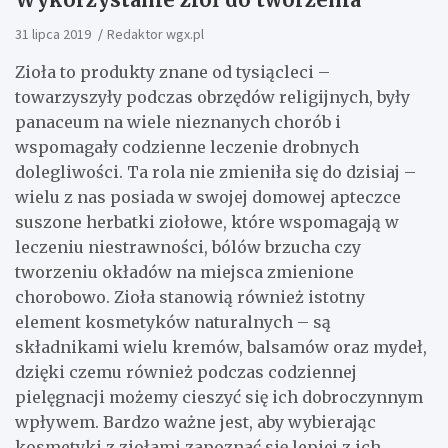
31 lipca 2019
Redaktor wgx.pl
Zioła to produkty znane od tysiącleci –
towarzyszyły podczas obrzędów religijnych, były
panaceum na wiele nieznanych chorób i
wspomagały codzienne leczenie drobnych
dolegliwości. Ta rola nie zmieniła się do dzisiaj –
wielu z nas posiada w swojej domowej apteczce
suszone herbatki ziołowe, które wspomagają w
leczeniu niestrawności, bólów brzucha czy
tworzeniu okładów na miejsca zmienione
chorobowo. Zioła stanowią również istotny
element kosmetyków naturalnych – są
składnikami wielu kremów, balsamów oraz mydeł,
dzięki czemu również podczas codziennej
pielęgnacji możemy cieszyć się ich dobroczynnym
wpływem. Bardzo ważne jest, aby wybierając
kosmetyki z ziołami zapoznać się lepiej z ich