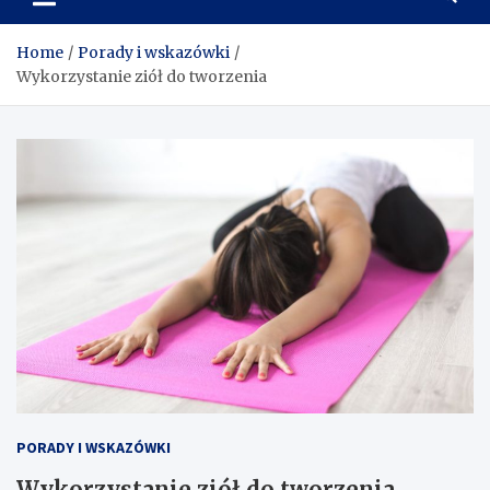
wskazówek o siłowni,
odżywkach i suplementacji
Home
Porady i wskazówki
Wykorzystanie ziół do tworzenia
PORADY I WSKAZÓWKI
Wykorzystanie ziół do tworzenia