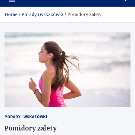
wskazówek o siłowni,
odżywkach i suplementacji
Home
Porady i wskazówki
Pomidory zalety
PORADY I WSKAZÓWKI
Pomidory zalety