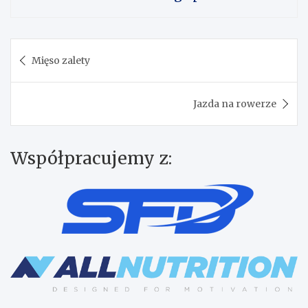
Nawigacja
Mięso zalety
wpisu
Jazda na rowerze
Współpracujemy z: