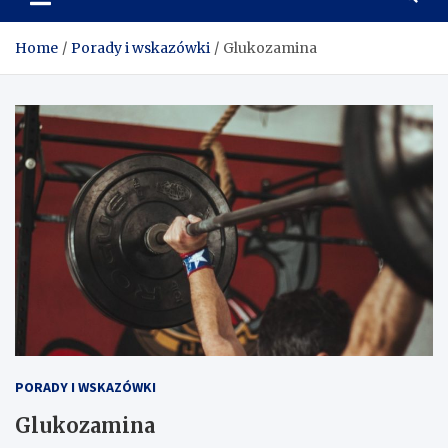
wskazówek o siłowni,
odżywkach i suplementacji
Home
Porady i wskazówki
Glukozamina
PORADY I WSKAZÓWKI
Glukozamina