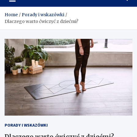
wskazówek o siłowni,
odżywkach i suplementacji
Home
Porady i wskazówki
Dlaczego warto ćwiczyć z dziećmi?
PORADY I WSKAZÓWKI
Dlaczego warto ćwiczyć z dziećmi?