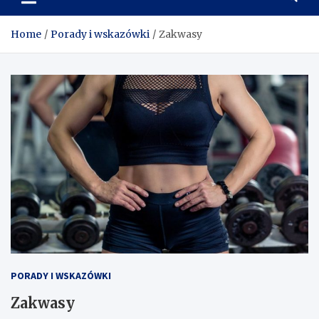
wskazówek o siłowni,
odżywkach i suplementacji
Home
Porady i wskazówki
Zakwasy
PORADY I WSKAZÓWKI
Zakwasy