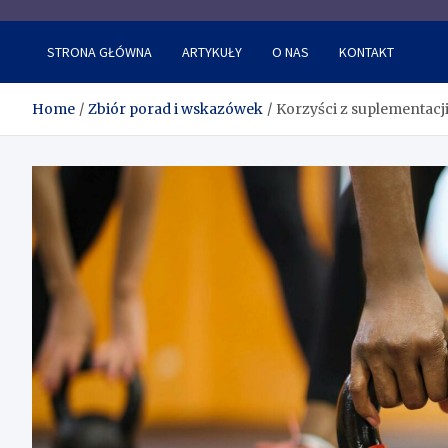
Internetowa baza porad i
STRONA GŁÓWNA
ARTYKUŁY
O NAS
KONTAKT
Home
Zbiór porad i wskazówek
Korzyści z suplementacji