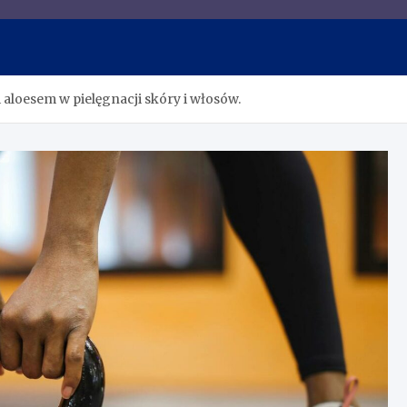
 wskazówek o siłowni, odży
 aloesem w pielęgnacji skóry i włosów.